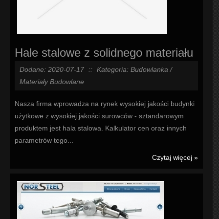
Hale stalowe z solidnego materiału
Dodane: 2020-07-17
::
Kategoria: Budowlanka /
Materiały Budowlane
Nasza firma wprowadza na rynek wysokiej jakości budynki
użytkowe z wysokiej jakości surowców - sztandarowym
produktem jest hala stalowa. Kalkulator cen oraz innych
parametrów tego...
Czytaj więcej »