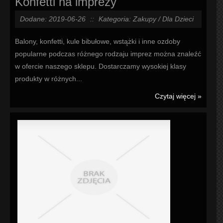
Konfetti na imprezy
Dodane: 2019-06-26
::
Kategoria: Zakupy / Dla Dzieci
Balony, konfetti, kule bibułowe, wstążki i inne ozdoby
popularne podczas różnego rodzaju imprez można znaleźć
w ofercie naszego sklepu. Dostarczamy wysokiej klasy
produkty w różnych...
Czytaj więcej »