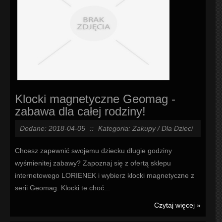
Klocki magnetyczne Geomag -
zabawa dla całej rodziny!
Dodane: 2018-04-05
::
Kategoria: Zakupy / Dla Dzieci
Chcesz zapewnić swojemu dziecku długie godziny
wyśmienitej zabawy? Zapoznaj się z ofertą sklepu
internetowego LORIENEK i wybierz klocki magnetyczne z
serii Geomag. Klocki te choć...
Czytaj więcej »