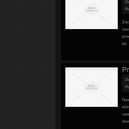
D
Ro
Zac
oso
pro
lat
Pr
D
Ro
Nas
któ
owa
dom