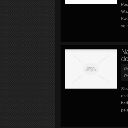
Pos
Waż
Kwi
są t
Na
do
D
Ro
Skr
ozd
bar
pela