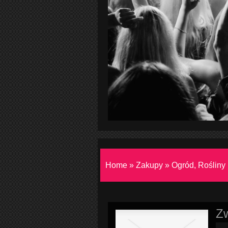
Home
»
Zakupy
»
Ogród, Rośliny
Zw