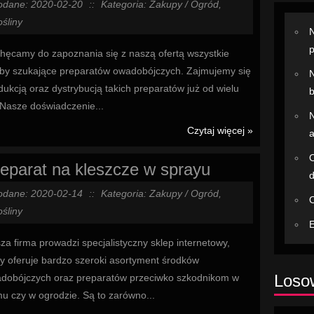
odane: 2020-02-20
::
Kategoria: Zakupy / Ogród,
śliny
N
hęcamy do zapoznania się z naszą ofertą wszystkie
by szukające preparatów owadobójczych. Zajmujemy się
N
dukcją oraz dystrybucją takich preparatów już od wielu
b
. Nasze doświadczenie...
N
Czytaj więcej »
a
O
eparat na kleszcze w sprayu
odane: 2020-02-14
::
Kategoria: Zakupy / Ogród,
O
śliny
E
za firma prowadzi specjalistyczny sklep internetowy,
ry oferuje bardzo szeroki asortyment środków
Losow
dobójczych oraz preparatów przeciwko szkodnikom w
u czy w ogrodzie. Są to zarówno...