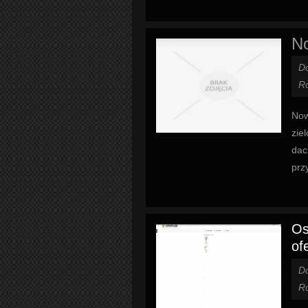
N
D
Ro
Now
zie
dac
prz
Os
of
D
Ro