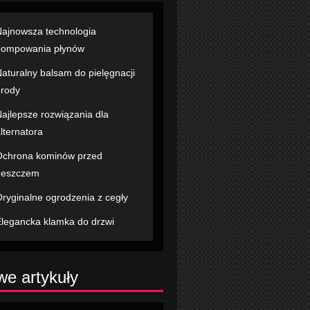
ajnowsza technologia
pompowania płynów
aturalny balsam do pielęgnacji
rody
ajlepsze rozwiązania dla
lternatora
chrona kominów przed
deszczem
ryginalne ogrodzenia z cegły
legancka klamka do drzwi
e artykuły