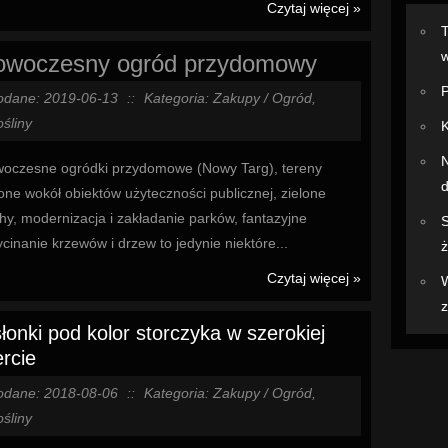
Czytaj więcej »
T
w
owoczesny ogród przydomowy
P
odane: 2019-06-13
::
Kategoria: Zakupy / Ogród,
śliny
K
N
oczesne ogródki przydomowe (Nowy Targ), tereny
d
lone wokół obiektów użyteczności publicznej, zielone
hy, modernizacja i zakładanie parków, fantazyjne
S
ycinanie krzewów i drzew to jedynie niektóre...
ż
Czytaj więcej »
W
z
łonki pod kolor storczyka w szerokiej
ercie
odane: 2018-08-06
::
Kategoria: Zakupy / Ogród,
śliny