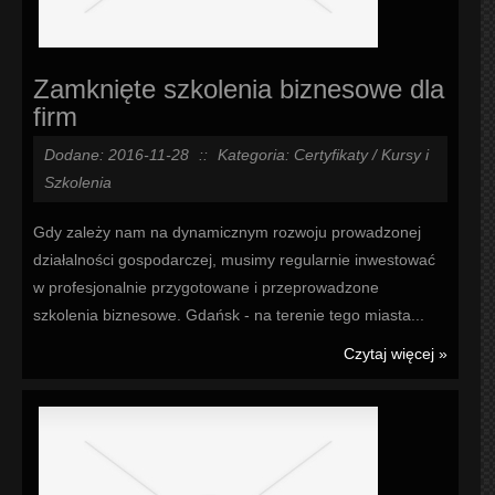
Zamknięte szkolenia biznesowe dla
firm
Dodane: 2016-11-28
::
Kategoria: Certyfikaty / Kursy i
Szkolenia
Gdy zależy nam na dynamicznym rozwoju prowadzonej
działalności gospodarczej, musimy regularnie inwestować
w profesjonalnie przygotowane i przeprowadzone
szkolenia biznesowe. Gdańsk - na terenie tego miasta...
Czytaj więcej »