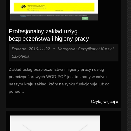
Profesjonalny zakład uzłyg
bezpieczeństwa i higieny pracy
Dodane: 2016-11-22
::
Kategoria: Certyfikaty / Kursy i
Szkolenia
Zakład usług bezpieczeństwa i higieny pracy i usług
przeciwpożarowych WOD-POŻ jest to znany w całym
naszym kraju zakład, który na rynku funkcjonuje już od
ponad...
Czytaj więcej »