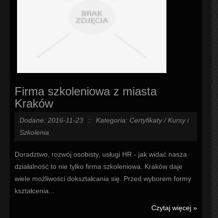
Firma szkoleniowa z miasta
Kraków
Dodane: 2016-11-23
::
Kategoria: Certyfikaty / Kursy i
Szkolenia
Doradztwo, rozwój osobisty, usługi HR - jak widać nasza
działalność to nie tylko firma szkoleniowa. Kraków daje
wiele możliwości dokształcania się. Przed wyborem formy
kształcenia...
Czytaj więcej »