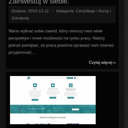
Zainwestuj w siebie.
Dodane: 2019-12-11
::
Kategoria: Certyfikaty / Kursy i
Szkolenia
Warto wybrać sobie zawód, który otworzy nam wiele
perspektyw i nowe możliwości na rynku pracy. Należy
jednak pamiętać, że praca powinna sprawiać nam również
przyjemność...
Czytaj więcej »