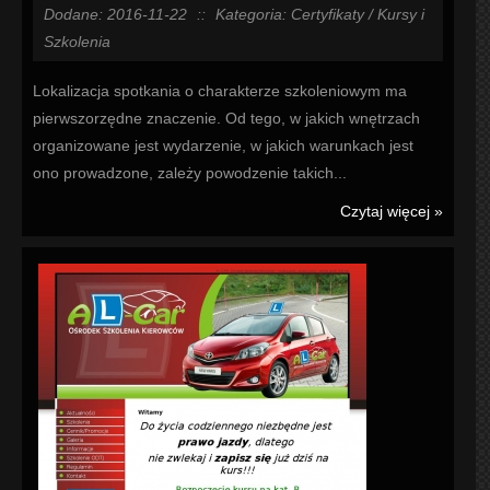
Dodane: 2016-11-22
::
Kategoria: Certyfikaty / Kursy i
Szkolenia
Lokalizacja spotkania o charakterze szkoleniowym ma
pierwszorzędne znaczenie. Od tego, w jakich wnętrzach
organizowane jest wydarzenie, w jakich warunkach jest
ono prowadzone, zależy powodzenie takich...
Czytaj więcej »