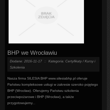
BHP we Wrocławiu
Dodane: 2016-11-17
::
Kategoria: Certyfikaty / Kursy i
Szkolenia
Nasza firma SILESIA BHP www.silesiabhp.pl oferuje
Państwu kompleksowe usługi w zakresie szeroko pojętego
BHP (Wrocław). Oferujemy Państwu szkolenia
przeciwpożarowe i BHP (Wrocław), a także
przygotowujemy...