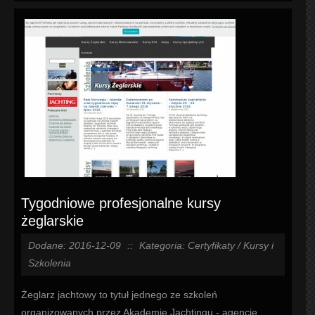
Tygodniowe profesjonalne kursy
żeglarskie
Dodane: 2016-12-09
::
Kategoria: Certyfikaty / Kursy i
Szkolenia
Żeglarz jachtowy to tytuł jednego ze szkoleń
organizowanych przez Akademię Jachtingu - agencję