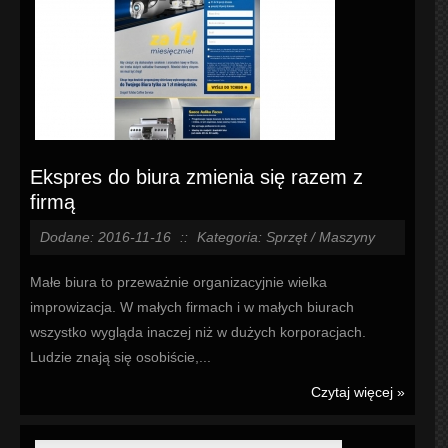
Ekspres do biura zmienia się razem z
firmą
Dodane: 2016-11-16
::
Kategoria: Sprzęt / Maszyny
Małe biura to przeważnie organizacyjnie wielka
improwizacja. W małych firmach i w małych biurach
wszystko wygląda inaczej niż w dużych korporacjach.
Ludzie znają się osobiście,...
Czytaj więcej »