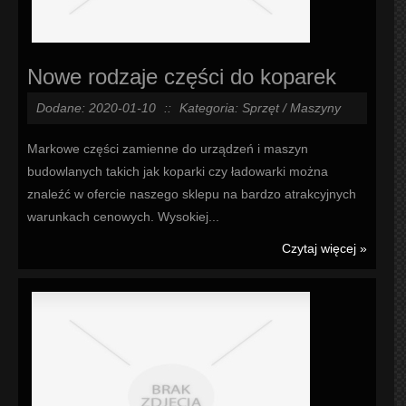
Nowe rodzaje części do koparek
Dodane: 2020-01-10
::
Kategoria: Sprzęt / Maszyny
Markowe części zamienne do urządzeń i maszyn
budowlanych takich jak koparki czy ładowarki można
znaleźć w ofercie naszego sklepu na bardzo atrakcyjnych
warunkach cenowych. Wysokiej...
Czytaj więcej »