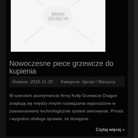
Nowoczesne piece grzewcze do
kupienia
Dodane: 2016-11-30
::
Kategoria: Sprzęt / Maszyny
W szerokim asortymencie firmy Kotły Grzewcze Dragon
znajdują się między innymi rozwiązania wyposażone w
zaawansowany technologicznie system sterowania. Prosta
i wygodna obsługa sprawia, że dostępne...
Czytaj więcej »