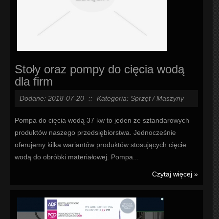
Stoły oraz pompy do cięcia wodą
dla firm
Dodane: 2018-07-20
::
Kategoria: Sprzęt / Maszyny
Pompa do cięcia wodą 37 kw to jeden ze sztandarowych
produktów naszego przedsiębiorstwa. Jednocześnie
oferujemy kilka wariantów produktów stosujących cięcie
wodą do obróbki materiałowej. Pompa...
Czytaj więcej »