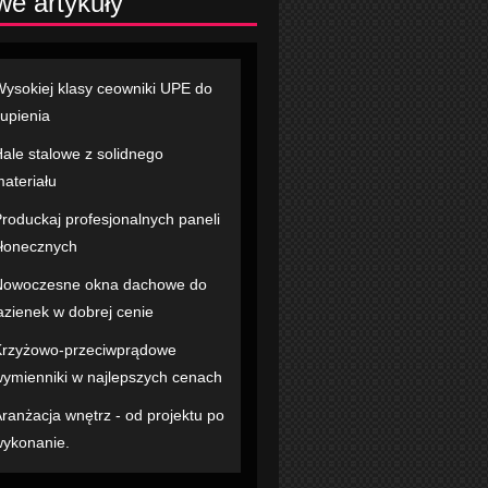
e artykuły
ysokiej klasy ceowniki UPE do
upienia
ale stalowe z solidnego
ateriału
roduckaj profesjonalnych paneli
łonecznych
Nowoczesne okna dachowe do
azienek w dobrej cenie
rzyżowo-przeciwprądowe
ymienniki w najlepszych cenach
ranżacja wnętrz - od projektu po
ykonanie.