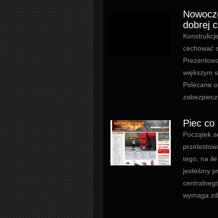
Nowocze
dobrej 
Konstrukcj
cechować s
Prezentowa
większym s
Polecane o
zabezpieczo
Piec co
Początek s
przetestow
tego, na il
jesteśmy p
centralneg
wymaga zde