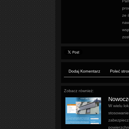
Pań
pro
ze 
naw
wsp
zos
Dodaj Komentarz
Poleć stro
Zobacz również:
Nowocze
W wielu lok
stosowanie
zabezpiecz
powierzchn