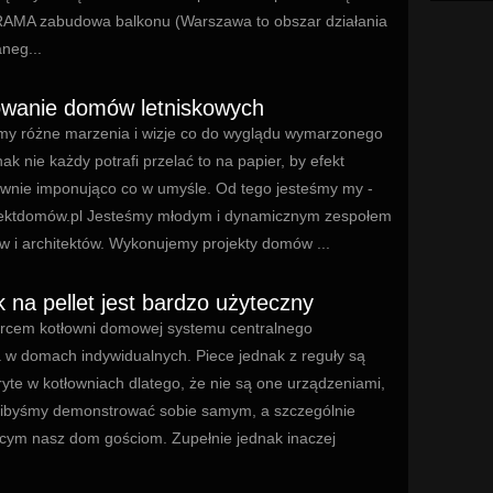
MA zabudowa balkonu (Warszawa to obszar działania
neg...
owanie domów letniskowych
y różne marzenia i wizje co do wyglądu wymarzonego
k nie każdy potrafi przelać to na papier, by efekt
ównie imponująco co w umyśle. Od tego jesteśmy my -
jektdomów.pl Jesteśmy młodym i dynamicznym zespołem
w i architektów. Wykonujemy projekty domów ...
 na pellet jest bardzo użyteczny
sercem kotłowni domowej systemu centralnego
 w domach indywidualnych. Piece jednak z reguły są
yte w kotłowniach dlatego, że nie są one urządzeniami,
elibyśmy demonstrować sobie samym, a szczególnie
cym nasz dom gościom. Zupełnie jednak inaczej