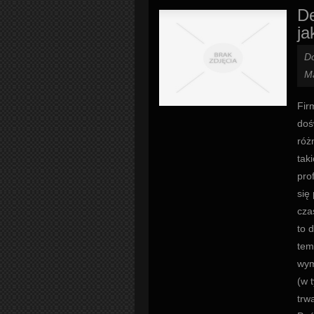
De
ja
D
M
Fir
doś
róż
tak
pro
się
cza
to 
tem
wym
(w 
trw