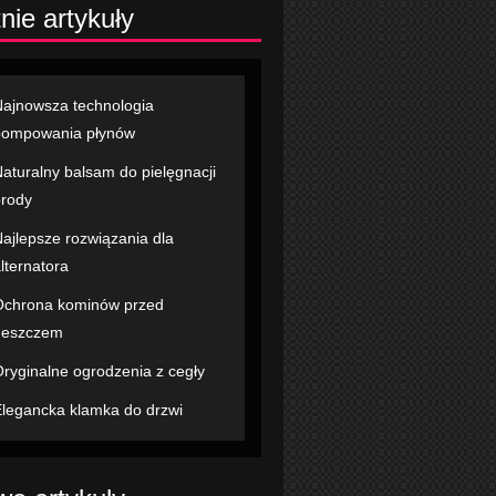
nie artykuły
ajnowsza technologia
pompowania płynów
aturalny balsam do pielęgnacji
rody
ajlepsze rozwiązania dla
lternatora
chrona kominów przed
deszczem
ryginalne ogrodzenia z cegły
legancka klamka do drzwi