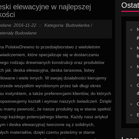
Ostat
ski elewacyjne w najlepszej
kości
odane: 2016-11-22
::
Kategoria: Budowlanka /
N
ateriały Budowlane
ma PolskieDrewno to przedsiębiorstwo z wieloletnim
N
wiadczeniem, które specjalizuje się w dostarczaniu
b
nego rodzaju drewnianych konstrukcji oraz produktów
N
ich jak: deska elewacyjna, deska tarasowa, listwy
a
filowane i wiele innych. W swojej działalności kierujemy
O
 przede wszystkim wyrobionym przez tak długi okres
su instynktem, a także preferencjami klientów, do których
dopasowujemy kształt i wymiar naszych świadczeń. Dzięki
O
u mamy pewność, że nasze produkty są w stanie spełnić
E
ogi każdego potencjalnego klienta. Każdy nasz artykuł
tym i deska elewacyjna) tworzone są z solidnych,
ałych materiałów, dzięki czemu jesteśmy w stanie