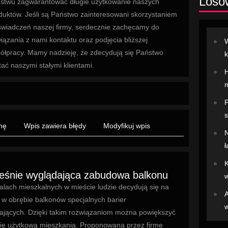
Losow
stwu zagwarantować długie użytkowanie naszych
duktów. Jeśli są Państwo zainteresowani skorzystaniem
świadczeń naszej firmy, serdecznie zachęcamy do
iązania z nami kontaktu oraz podjęcia bliższej
W
ółpracy. Mamy nadzieję, że zdecydują się Państwo
k
tać naszymi stałymi klientami.
H
m
P
s
nę
Wpis zawiera błędy
Modyfikuj wpis
ł
K
śnie wyglądająca zabudowa balkonu
w
alach mieszkalnych w mieście ludzie decydują się na
A
 w obrębie balkonów specjalnych barier
w
ających. Dzięki takim rozwiązaniom można powiększyć
ię użytkową mieszkania. Proponowana przez firmę