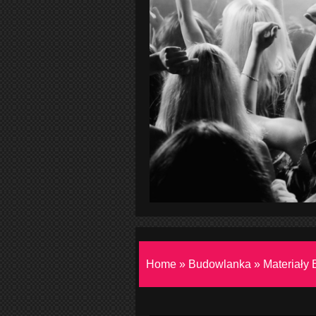
Home
»
Budowlanka
»
Materiały