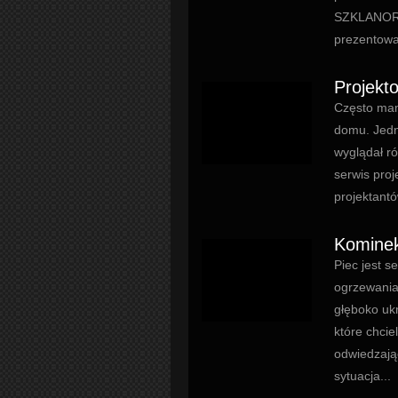
SZKLANORA
prezentowa
Projekt
Często mam
domu. Jedna
wyglądał r
serwis pro
projektantó
Kominek
Piec jest 
ogrzewania
głęboko ukr
które chci
odwiedzają
sytuacja...