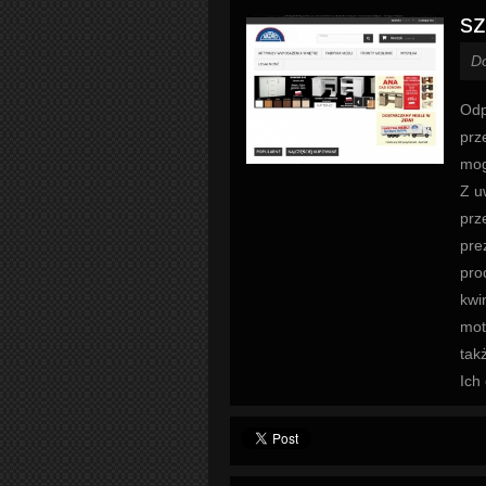
sz
D
Odp
prz
mog
Z u
prz
pre
pro
kwi
mot
tak
Ich