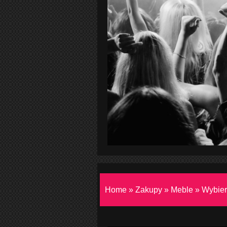
Home
»
Zakupy
»
Meble
»
Wybier