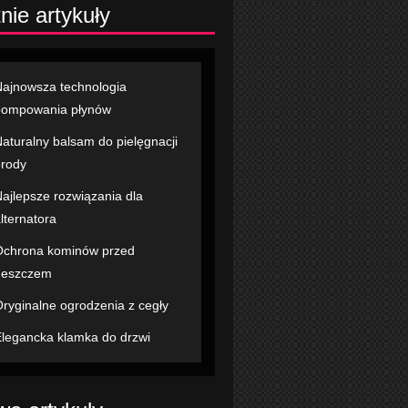
nie artykuły
ajnowsza technologia
pompowania płynów
aturalny balsam do pielęgnacji
rody
ajlepsze rozwiązania dla
lternatora
chrona kominów przed
deszczem
ryginalne ogrodzenia z cegły
legancka klamka do drzwi