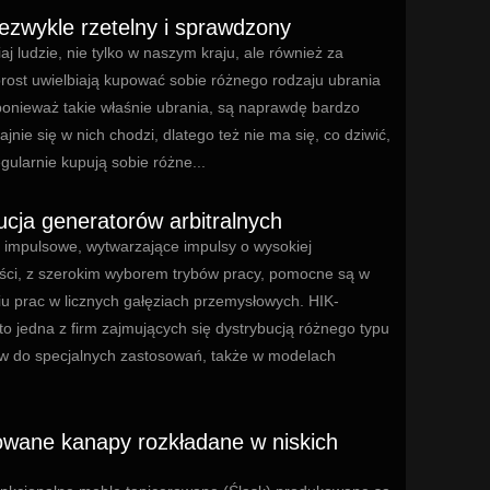
iezwykle rzetelny i sprawdzony
iaj ludzie, nie tylko w naszym kraju, ale również za
prost uwielbiają kupować sobie różnego rodzaju ubrania
ponieważ takie właśnie ubrania, są naprawdę bardzo
ajnie się w nich chodzi, dlatego też nie ma się, co dziwić,
egularnie kupują sobie różne...
ucja generatorów arbitralnych
 impulsowe, wytwarzające impulsy o wysokiej
ości, z szerokim wyborem trybów pracy, pomocne są w
u prac w licznych gałęziach przemysłowych. HIK-
to jedna z firm zajmujących się dystrybucją różnego typu
w do specjalnych zastosowań, także w modelach
owane kanapy rozkładane w niskich