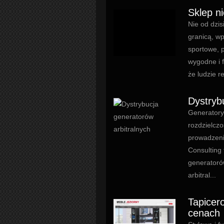
Sklep n
Nie od dzis
granicą, w
sportowe, 
wygodne i f
że ludzie r
Dystryb
Generatory
rozdzielcz
prowadzeni
Consulting 
generatoró
arbitral...
Tapicer
cenach