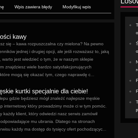
Losow
nę
Wpis zawiera błędy
Modyfikuj wpis
T
o
ości kawy
Ś
sz się – kawa rozpuszczalna czy mielona? Na pewno
o
nników jednej i drugiej opcji, ale jeśli rozważasz to, jaką
, warto jest wiedzieć o tym, że w naszym sklepie
N
ym znajdziesz wiele bardzo satysfakcjonujących
 które mogą się okazać tym, czego naprawdę c...
P
skie kurtki specjalnie dla ciebie!
P
lepu gdzie będziesz mógł znaleźć najlepsze męskie
T
lep internetowy który prowadzimy może ci w tym pomóc.
p
 każdy klient, który odwiedzi nasz serwis zamówił
j odpowiadające mu ubrania. Dlatego na stronach
rwisu każdy ma dostęp do tysięcy ofert pochodzącyc...