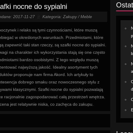
Ostat
afki nocne do sypialni
odane: 2017-11-27
::
Kategoria: Zakupy / Meble
N
oczynek i relaks są tymi czynnościami, które muszą
ebiegać w określonych warunkach. Przedmiotami, które
ą zapewnić taki stan rzeczy, są szafki nocne do sypialni.
N
wagi na charakter ich wykorzystania stają się one często
b
edmiotami bardzo osobistymi. Z tego względu muszą
N
zentować najwyższą jakość. Idealny asortyment tych
a
duktów proponuje nam firma Akord. Ich artykuły to
O
ntesencja dobrego smaku oraz nowoczesnego stylu z
ywami klasycznymi. Szafki nocne do sypialni pozwalają
że racjonalnie zagospodarować całą przestrzeń wnętrza.
O
 cena jest relatywnie niska, co zachęca do zakupu.
E