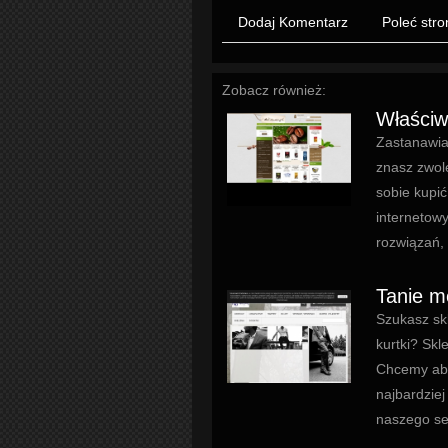
Dodaj Komentarz
Poleć stro
Zobacz również:
Właściw
Zastanawia
znasz zwole
sobie kupić
internetow
rozwiązań,
Tanie mę
Szukasz sk
kurtki? Sk
Chcemy aby
najbardzie
naszego se