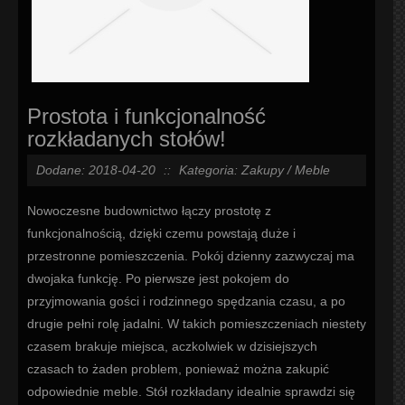
Prostota i funkcjonalność
rozkładanych stołów!
Dodane: 2018-04-20
::
Kategoria: Zakupy / Meble
Nowoczesne budownictwo łączy prostotę z
funkcjonalnością, dzięki czemu powstają duże i
przestronne pomieszczenia. Pokój dzienny zazwyczaj ma
dwojaka funkcję. Po pierwsze jest pokojem do
przyjmowania gości i rodzinnego spędzania czasu, a po
drugie pełni rolę jadalni. W takich pomieszczeniach niestety
czasem brakuje miejsca, aczkolwiek w dzisiejszych
czasach to żaden problem, ponieważ można zakupić
odpowiednie meble. Stół rozkładany idealnie sprawdzi się