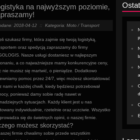
Ostat
gistyka na najwyższym poziomie,
apraszamy!
odane: 2018-04-12
::
Kategoria: Moto / Transport
N
eli szukasz firmy, która zajmie się twoją logistyką,
nsportem oraz spedycją zapraszamy do firmy
N
OLOGIS. Nasze usługi dostaniesz w najlepszym
b
onaniu, a co najważniejsze mamy konkurencyjne ceny,
N
c nie musisz się martwić, o pieniądze. Dodatkowo
a
ewniamy pomoc przez 24/7, więc możesz skontaktować
O
 z nami w każdej chwili, kiedy będziesz potrzebował
ocy, ponieważ damy sobie radę nawet w
nadziejnych sytuacjach. Każdy klient jest u nas
O
ktowany indywidualnie, rzetelnie oraz uczciwie. Wszystko
E
sprowadza się do świetnych opinii, o naszej firmie.
czego możesz skorzystać?
aszej firmie chwalimy sobie przede wszystkim