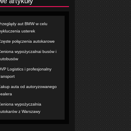
e artykuły
rzeglądy aut BMW w celu
ykluczenia usterek
zęste połączenia autokarowe
eniona wypożyczalnai busów i
autobusów
VP Logistics i profesjonalny
ransport
akup auta od autoryzowanego
ealera
eniona wypożyczalnia
utokarów z Warszawy