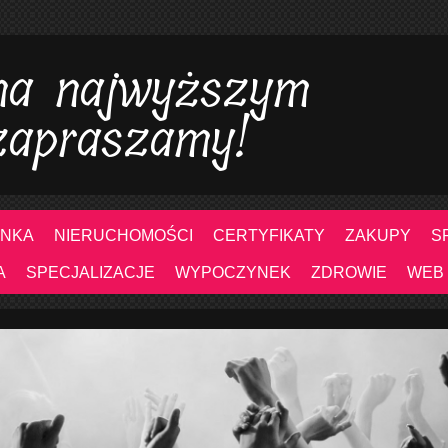
 na najwyższym
zapraszamy!
NKA
NIERUCHOMOŚCI
CERTYFIKATY
ZAKUPY
S
A
SPECJALIZACJE
WYPOCZYNEK
ZDROWIE
WEB