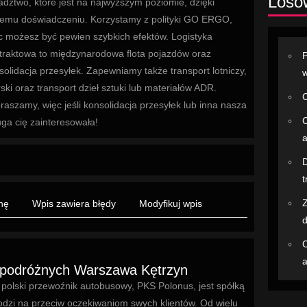
Losow
adztwo, które jest na najwyższym poziomie, dzięki
emu doświadczeniu. Korzystamy z polityki GO ERGO,
c możesz być pewien szybkich efektów. Logistyka
traktowa to międzynarodowa flota pojazdów oraz
P
solidacja przesyłek. Zapewniamy także transport lotniczy,
w
ski oraz transport dzieł sztuki lub materiałów ADR.
C
raszamy, więc jeśli konsolidacja przesyłek lub inna nasza
C
uga cię zainteresowała!
D
t
Z
nę
Wpis zawiera błędy
Modyfikuj wpis
d
C
a
a podróżnych Warszawa Kętrzyn
 polski przewoźnik autobusowy, PKS Polonus, jest spółką
odzi na przeciw oczekiwaniom swych klientów. Od wielu