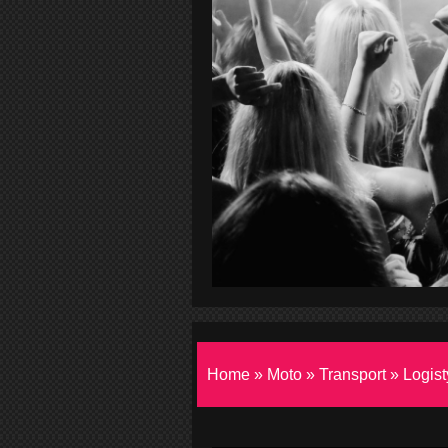
Home
»
Moto
»
Transport
»
Logis