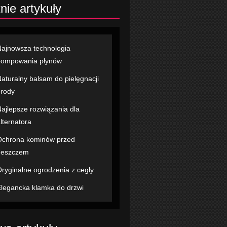
nie artykuły
ajnowsza technologia
pompowania płynów
aturalny balsam do pielęgnacji
rody
ajlepsze rozwiązania dla
lternatora
chrona kominów przed
deszczem
ryginalne ogrodzenia z cegły
legancka klamka do drzwi