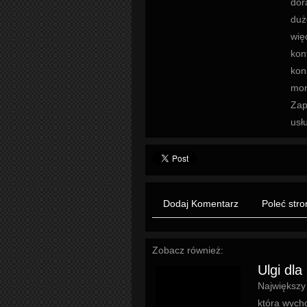
dor
duż
wię
kon
kon
mor
Zap
usł
Dodaj Komentarz
Poleć stro
Zobacz również:
Ulgi dl
Największy
która wych