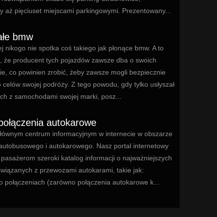
y aż pięciuset miejscami parkingowymi. Prezentowany...
ałe bmw
j nikogo nie spotka coś takiego jak płonące bmw. A to
u, że producent tych pojazdów zawsze dba o swoich
wie, co powinien zrobić, żeby zawsze mogli bezpiecznie
 celów swojej podróży. Z tego powodu, gdy tylko usłyszał
ch z samochodami swojej marki, posz...
połączenia autokarowe
łównym centrum informacyjnym w internecie w obszarze
 autobusowego i autokarowego. Nasz portal internetowy
 pasażerom szeroki katalog informacji o najważniejszych
związanych z przewozami autokarami, takie jak:
 o połączeniach (zarówno połączenia autokarowe k...