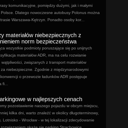
 trasy komunikacyjne, pomiędzy dużymi, jak i małymi
 Polsce. Dlatego nowoczesne autobusy Polonus można
 trasie Warszawa-Kętrzyn. Ponadto osoby kor...
y materiałów niebezpiecznych z
nieniem norm bezpieczeństwa
ca wszystkie podmioty poruszające się po unijnych
asyfikacja materiałów ADR, ma na celu rozwianie
h wątpliwości, związanych z transport materiałów
za niebezpieczne. Zgodnie z międzynarodowymi
 konwencji o przewozie ładunków ADR postępuje
fi...
parkingowe w najlepszych cenach
emy pozostawienie naszego pojazdu w obcym miejscu,
niej kilka dni, warto znaleźć w okolicy długoterminowy,
g. Lotnisko - Wrocław - w tej lokalizacji zdecydowanie
 rozwiązaniem okaże się parking Strachowice,