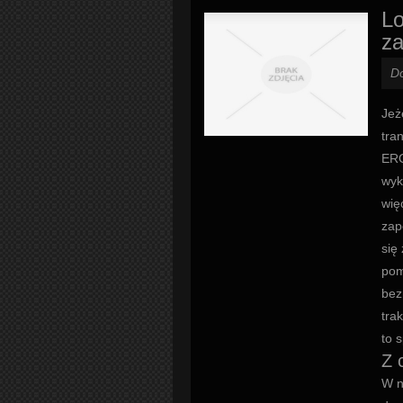
Lo
z
D
Jeż
tra
ERG
wyk
wię
zap
się
pom
bez
tra
to 
Z 
W n