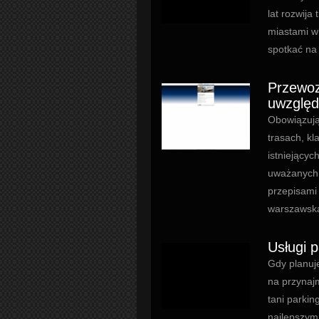
lat rozwija
miastami w
spotkać na
Przewoz
uwzględ
Obowiązują
trasach, kl
istniejącyc
uważanych 
przepisami
warszawska 
Usługi 
Gdy planuj
na przynajm
tani parkin
najlepszym