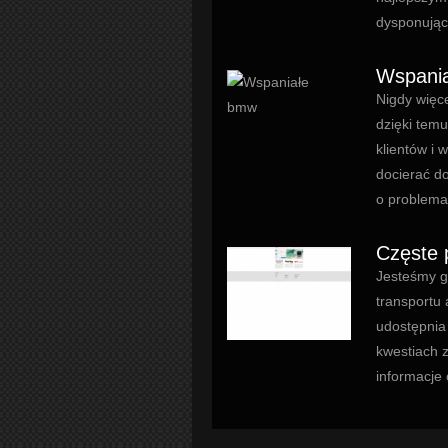
dysponując
Wspani
Nigdy więce
dzięki tem
klientów i 
docierać do
o problema
Częste 
Jesteśmy g
transportu
udostępnia
kwestiach 
informacje