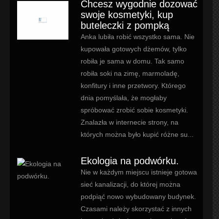
Chcesz wygodnie dozować
swoje kosmetyki, kup
buteleczki z pompką
Anka lubiła robić wszystko sama. Nie
kupowała gotowych dżemów, tylko
robiła je sama w domu. Tak samo
robiła soki na zimę, marmoladę,
konfitury i inne przetwory. Którego
dnia pomyślała, że mogłaby
spróbować zrobić sobie kosmetyki.
Znalazła w internecie strony, na
których można było kupić różne su...
Ekologia na podwórku.
Nie w każdym miejscu istnieje gotowa
sieć kanalizacji, do której można
podpiąć nowo wybudowany budynek.
Czasami należy skorzystać z innych