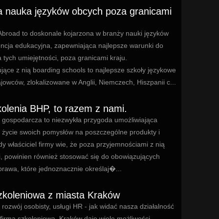
 nauka języków obcych poza granicami
broad to doskonale kojarzona w branży nauki języków
ncja edukacyjna, zapewniająca najlepsze warunki do
tych umiejętności, poza granicami kraju.
jące z nią boarding schools to najlepsze szkoły językowe
jowców, zlokalizowane w Anglii, Niemczech, Hiszpanii c...
kolenia BHP, to razem z nami.
ć gospodarcza to niezwykła przygoda umożliwiająca
w życie swoich pomysłów na poszczególne produkty i
dy właściciel firmy wie, że poza przyjemnościami z nią
, powinien również stosować się do obowiązujących
prawa, które jednoznacznie określaj�...
zkoleniowa z miasta Kraków
rozwój osobisty, usługi HR - jak widać nasza działalność
o firma szkoleniowa. Kraków daje wiele możliwości