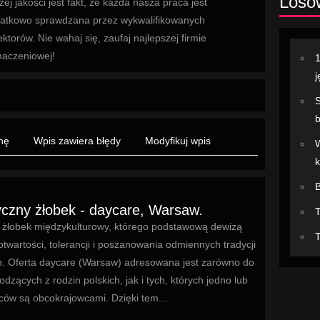
Losow
zej jakości jest fakt, że każda nasza praca jest
atkowo sprawdzana przez wykwalifikowanych
ektorów. Nie wahaj się, zaufaj najlepszej firmie
maczeniowej!
1
j
S
b
nę
Wpis zawiera błędy
Modyfikuj wpis
W
k
czny żłobek - daycare, Warsaw.
T
 żłobek międzykulturowy, którego podstawową dewizą
T
otwartości, tolerancji i poszanowania odmiennych tradycji
h. Oferta daycare (Warsaw) adresowana jest zarówno do
odzących z rodzin polskich, jak i tych, których jedno lub
ców są obcokrajowcami. Dzięki tem...