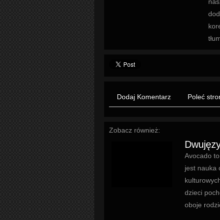
nas
dod
kor
tłu
Dodaj Komentarz
Poleć stro
Zobacz również:
Dwujęzy
Avocado to
jest nauka 
kulturowyc
dzieci poch
oboje rodzi