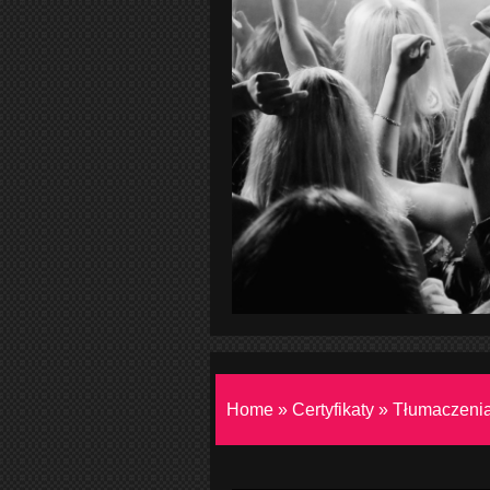
Home
»
Certyfikaty
»
Tłumaczeni