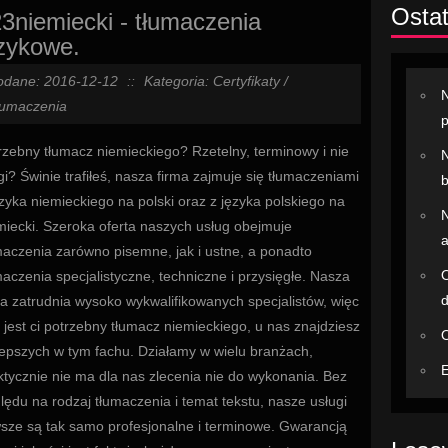
Ostat
3niemiecki - tłumaczenia
zykowe.
odane: 2016-12-12
::
Kategoria: Certyfikaty /
N
łumaczenia
rzebny tłumacz niemieckiego? Rzetelny, terminowy i nie
N
gi? Świnie trafiłeś, nasza firma zajmuje się tłumaczeniami
b
ęzyka niemieckiego na polski oraz z języka polskiego na
N
miecki. Szeroka oferta naszych usług obejmuje
a
maczenia zarówno pisemne, jak i ustne, a ponadto
O
maczenia specjalistyczne, techniczne i przysięgłe. Nasza
ma zatrudnia wysoko wykwalifikowanych specjalistów, więc
li jest ci potrzebny tłumacz niemieckiego, u nas znajdziesz
O
lepszych w tym fachu. Działamy w wielu branżach,
E
ktycznie nie ma dla nas zlecenia nie do wykonania. Bez
lędu na rodzaj tłumaczenia i temat tekstu, nasze usługi
sze są tak samo profesjonalne i terminowe. Gwarancją