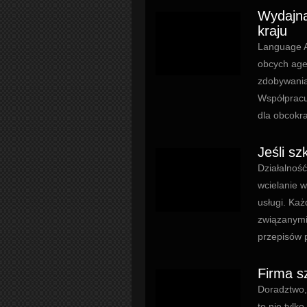
Wydajna
kraju
Language A
obcych age
zdobywania 
Współpracu
dla obcokra
Jeśli sz
Działalnoś
wcielanie 
usługi. Każ
związanymi
przepisów 
Firma s
Doradztwo, 
to nie tylk