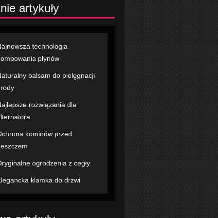
nie artykuły
ajnowsza technologia
pompowania płynów
aturalny balsam do pielęgnacji
rody
ajlepsze rozwiązania dla
lternatora
chrona kominów przed
deszczem
ryginalne ogrodzenia z cegły
legancka klamka do drzwi