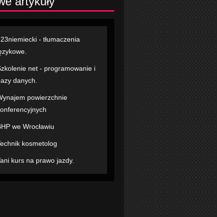
e artykuły
23niemiecki - tłumaczenia
ęzykowe.
zkolenie net - programowanie i
azy danych.
ynajem powierzchnie
onferencyjnych
BHP we Wrocławiu
echnik kosmetolog
ani kurs na prawo jazdy.