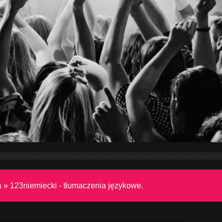
a
»
123niemiecki - tłumaczenia językowe.