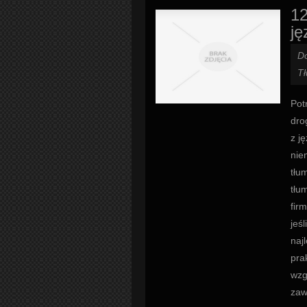
12
ję
D
T
Pot
dro
z j
nie
tłu
tłu
fir
jeś
naj
pra
wzg
zaw