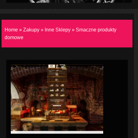
Home
»
Zakupy
»
Inne Sklepy
»
Smaczne produkty
domowe