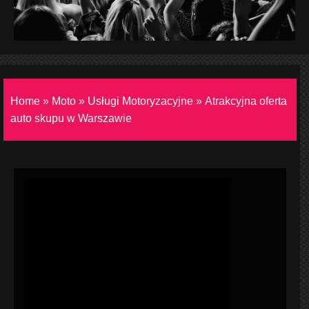
Home
»
Moto
»
Usługi Motoryzacyjne
»
Atrakcyjna oferta
auto skupu w Warszawie